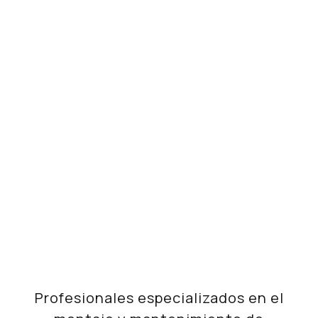
Dirección
Av. Rei Jaume II, 249 07300 Inca,
Mallorca
Profesionales especializados en el