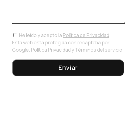
He leído y acepto la
Política de Privacidad
.
Esta web está protegida con recaptcha por
Google.
Política Privacidad
y
Términos del servicio
.